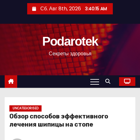
П
Сб. Авг 8th, 2026
3:40:16 AM
е
р
е
Podarotek
й
т
Секреты здоровья
и
к
с
о
д
е
р
UNCATEGORISED
Обзор способов эффективного
ж
лечения шипицы на стопе
и
м