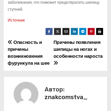
заболевания, что поможет предотвратить шипицу
ступней.
Источник
Опасность и
Причины появления
Н
причины
шипицы на ногах и
а
возникновения
особенности нароста
фурункула на шее
в
и
г
Автор:
а
znakcomstva_
ц