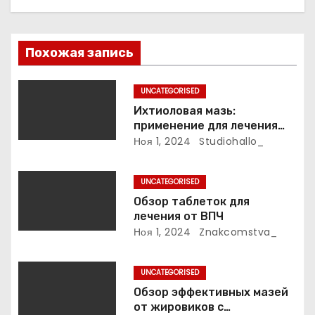
и
я
Похожая запись
п
UNCATEGORISED
о
Ихтиоловая мазь:
применение для лечения
з
фурункулов
Ноя 1, 2024
Studiohallo_
а
UNCATEGORISED
п
Обзор таблеток для
лечения от ВПЧ
и
Ноя 1, 2024
Znakcomstva_
с
UNCATEGORISED
я
Обзор эффективных мазей
м
от жировиков с