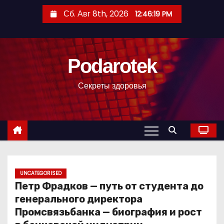
П
Сб. Авг 8th, 2026
12:46:20 PM
е
р
е
Podarotek
й
т
Секреты здоровья
и
к
с
о
д
е
р
UNCATEGORISED
Петр Фрадков — путь от студента до
ж
генерального директора
и
Промсвязьбанка — биография и рост
м