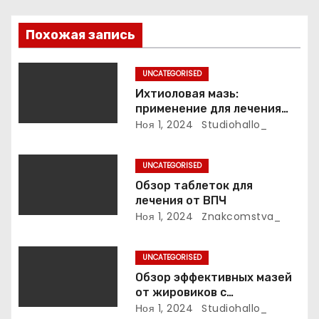
о
Похожая запись
з
UNCATEGORISED
а
Ихтиоловая мазь:
применение для лечения
п
фурункулов
Ноя 1, 2024
Studiohallo_
и
UNCATEGORISED
с
Обзор таблеток для
лечения от ВПЧ
я
Ноя 1, 2024
Znakcomstva_
м
UNCATEGORISED
Обзор эффективных мазей
от жировиков с
рассасывающим эффектом
Ноя 1, 2024
Studiohallo_