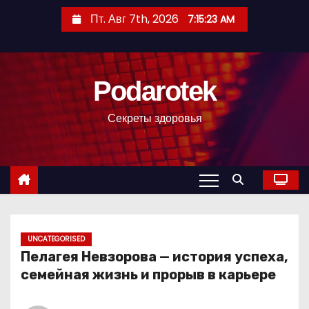
П
Пт. Авг 7th, 2026
7:15:24 AM
е
р
е
Podarotek
й
т
Секреты здоровья
и
к
с
о
д
е
р
UNCATEGORISED
Пелагея Невзорова — история успеха,
ж
семейная жизнь и прорыв в карьере
и
м