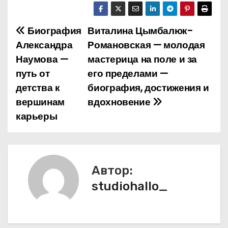
Биография
Виталина Цымбалюк-
Н
Александра
Романовская — молодая
а
Наумова —
мастерица на поле и за
путь от
его пределами —
в
детства к
биография, достижения и
и
вершинам
вдохновение
карьеры
г
а
ц
Автор:
и
studiohallo_
я
п