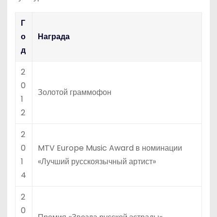
Г
о
Награда
д
2
0
Золотой граммофон
1
2
2
0
MTV Europe Music Award в номинации
1
«Лучший русскоязычный артист»
4
2
0