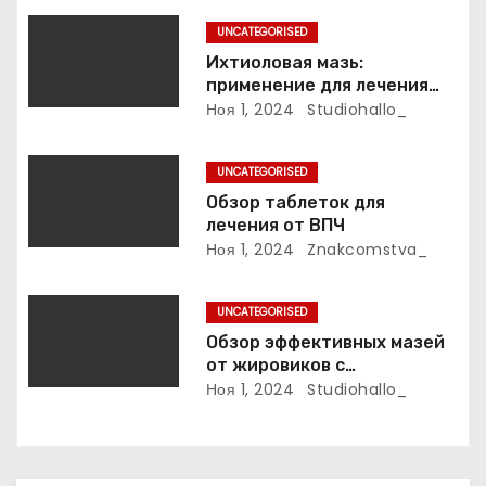
а
UNCATEGORISED
п
Ихтиоловая мазь:
применение для лечения
и
фурункулов
Ноя 1, 2024
Studiohallo_
с
UNCATEGORISED
я
Обзор таблеток для
лечения от ВПЧ
м
Ноя 1, 2024
Znakcomstva_
UNCATEGORISED
Обзор эффективных мазей
от жировиков с
рассасывающим эффектом
Ноя 1, 2024
Studiohallo_