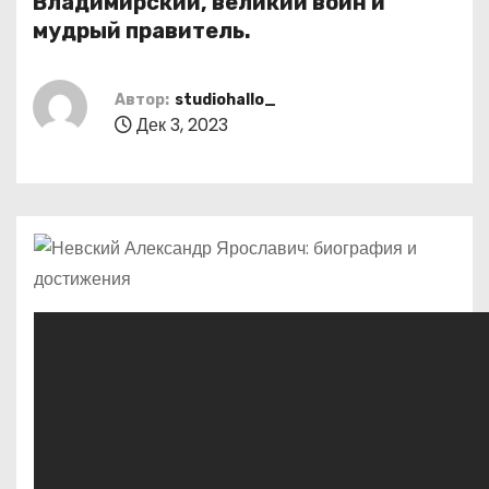
Владимирский, великий воин и
о
мудрый правитель.
м
у
Автор:
studiohallo_
Дек 3, 2023