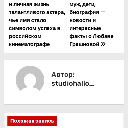
а
и личная жизнь
муж, дети,
талантливого актера,
биография —
в
чье имя стало
новости и
и
символом успеха в
интересные
российском
факты о Любаве
г
кинематографе
Грешновой
а
ц
и
Автор:
studiohallo_
я
п
о
з
Похожая запись