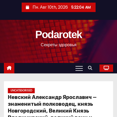
П
Пн. Авг 10th, 2026
5:22:05 AM
е
р
е
Podarotek
й
т
Секреты здоровья
и
к
с
о
д
е
р
UNCATEGORISED
Невский Александр Ярославич —
ж
знаменитый полководец, князь
и
Новгородский, Великий Князь
м