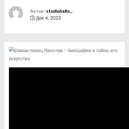
о
м
Автор:
studiohallo_
Дек 4, 2023
у