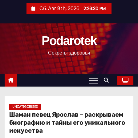
П
Сб. Авг 8th, 2026
2:26:31 PM
е
р
е
Podarotek
й
т
Секреты здоровья
и
к
с
о
д
е
р
UNCATEGORISED
Шаман певец Ярослав – раскрываем
ж
биографию и тайны его уникального
и
искусства
м