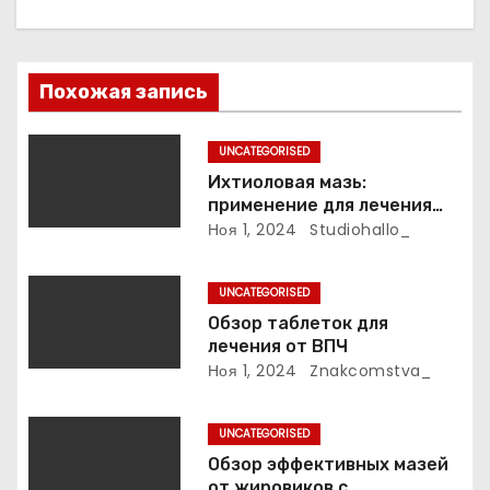
з
а
Похожая запись
п
UNCATEGORISED
и
Ихтиоловая мазь:
применение для лечения
с
фурункулов
Ноя 1, 2024
Studiohallo_
я
UNCATEGORISED
м
Обзор таблеток для
лечения от ВПЧ
Ноя 1, 2024
Znakcomstva_
UNCATEGORISED
Обзор эффективных мазей
от жировиков с