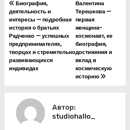
Биография,
Валентина
Н
деятельность и
Терешкова —
а
интересы — подробная
первая
история о братьях
женщина-
в
Радченко — успешных
космонавт, ее
и
предпринимателях,
биография,
творцах и стремительно
достижения и
г
развивающихся
вклад в
а
индивидах
космическую
историю
ц
и
я
Автор:
п
studiohallo_
о