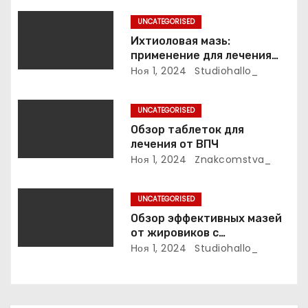
с
UNCATEGORISED
Ихтиоловая мазь:
я
применение для лечения
фурункулов
Ноя 1, 2024
Studiohallo_
м
UNCATEGORISED
Обзор таблеток для
лечения от ВПЧ
Ноя 1, 2024
Znakcomstva_
UNCATEGORISED
Обзор эффективных мазей
от жировиков с
рассасывающим эффектом
Ноя 1, 2024
Studiohallo_