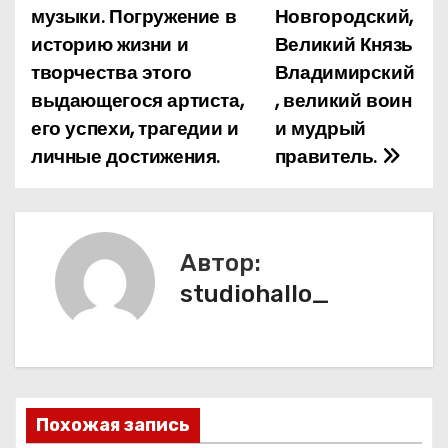
музыки. Погружение в
Новгородский,
г
историю жизни и
Великий Князь
а
творчества этого
Владимирский
выдающегося артиста,
, великий воин
ц
его успехи, трагедии и
и мудрый
и
личные достижения.
правитель.
я
п
Автор:
о
studiohallo_
з
а
п
Похожая запись
и