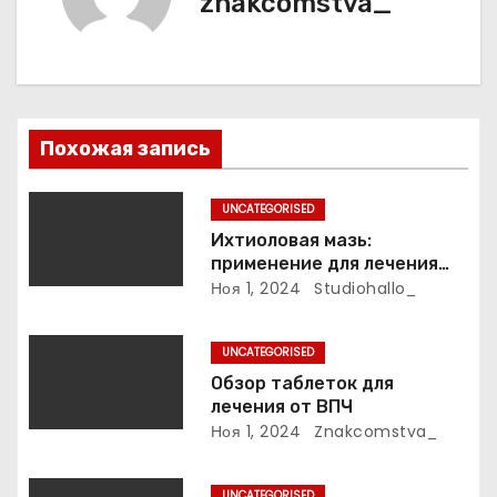
znakcomstva_
и
я
п
Похожая запись
о
з
UNCATEGORISED
Ихтиоловая мазь:
а
применение для лечения
фурункулов
Ноя 1, 2024
Studiohallo_
п
и
UNCATEGORISED
Обзор таблеток для
с
лечения от ВПЧ
Ноя 1, 2024
Znakcomstva_
я
м
UNCATEGORISED