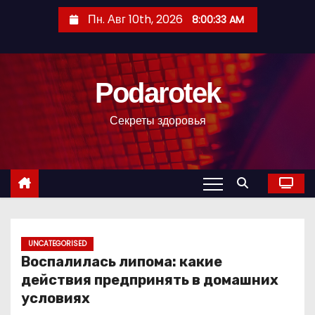
П
Пн. Авг 10th, 2026
8:00:35 AM
е
р
е
Podarotek
й
т
Секреты здоровья
и
к
с
о
д
е
р
UNCATEGORISED
Воспалилась липома: какие
ж
действия предпринять в домашних
и
условиях
м