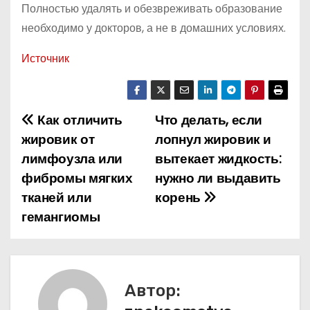
Полностью удалять и обезвреживать образование
необходимо у докторов, а не в домашних условиях.
Источник
Как отличить
Что делать, если
Н
жировик от
лопнул жировик и
а
лимфоузла или
вытекает жидкость:
фибромы мягких
нужно ли выдавить
в
тканей или
корень
и
гемангиомы
г
а
Автор:
ц